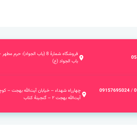
فروشگاه شمارۀ 8 (باب الجواد): حرم مط
05
باب الجواد (ع)
0
/
09157695024
چهارراه شهداء – خیابان آیت‌الله بهجت – کوچ
آیت‌الله بهجت ۲ – گنجینۀ کتاب