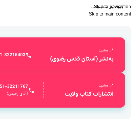
0
Skip to navigation
Skip to main content
حۀ نخست
رده‌بندی سنی
مجلۀ آلا
کارنمای آلا
دربارۀ ما
تماس با ما
مشهد
1-32215403
به‌نشر (آستان قدس رضوی)
مشهد
51-32211767
انتشارات کتاب ولایت
(آقای رحیمی)