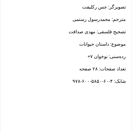
تصویرگر: جس رکلیفت
مترجم: محمدرسول رستمی
تصحیح فلسفی: مهدی صداقت
موضوع: داستان حیوانات
رده‌سنی: نوخوان ۷+
تعداد صفحات: ۲۸ صفحه
شابک: ۴-۶۰-۵۸۵۰-۶۰۰-۹۷۸