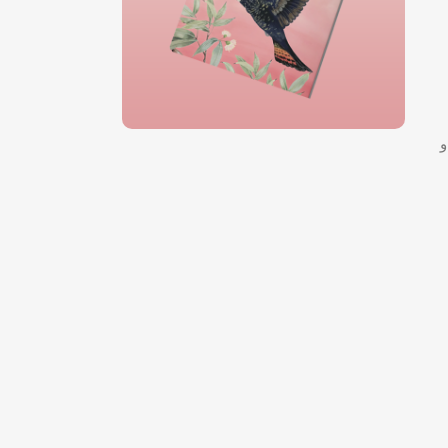
و
این کتاب رو بخون!
کاکادو
خرید کتاب