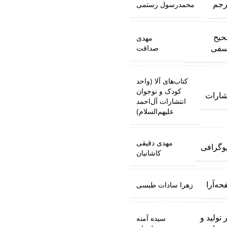
رجم
محمدرسول رستمی
حیح
مهدی
سفی
صداقت
کتاب‌های آلا (واحد
کودک و نوجوان
شارات
انتشارات آل‌احمد
علیهم‌السلام)
مهدی دقیقی
پوگرافی
کاشانیان
ه‌آرا
زهرا سادات طبسی
 تولید و
سیده آمنه