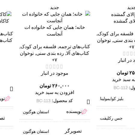
دید
جدید
لای گمشده
کاکاد
خانه؛ همان ‌جایی که خانواده ات
فلسفه برای کودک
,
کتاب‌ه
آنجاست
 بندی سنی
,
نوخوان
کتاب‌ها
کتاب‌های ترجمه
,
فلسفه برای کودک
,
۷+
کتاب‌های آلا
,
رده بندی سنی
,
نوخوان
۷+
در انبار
۲۵
تومان
موجود در انبار
ه سبد خرید
۲۶۰,۰۰۰
تومان
ل:
BC-112
افزودن به سبد خرید
نوی
بلیز کوایمولینا
کد محصول:
BC-113
نویسنده
استفان هوگتون
تص
جس رکلیفت
تصویرگر
استفان هوگتون