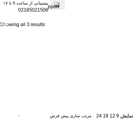
پشتیبانی از ساعت 9 تا ۱۷
02165021506
ورود / ثبت نام
۰
توما
Showing all 3 results
نمایش
9
12
18
24