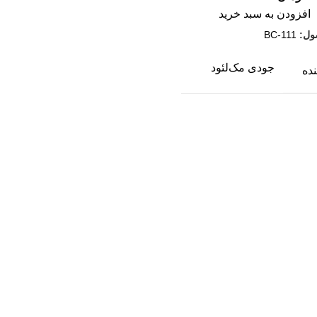
افزودن به سبد خرید
ول:
BC-111
جودی مک‌لئود
ده
ایلویز شورت
رگر
محمدرسول رستمی
م
مهدی صداقت
ح
ی