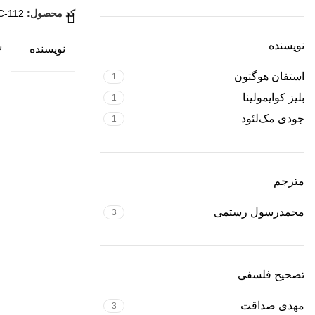
کد محصول:
C-112
نویسنده
ب
نویسنده
استفان هوگتون
1
ج
تصویرگر
بلیز کوایمولینا
1
جودی مک‌لئود
1
م
مترجم
مترجم
محمدرسول رستمی
3
م
تصحیح
تصحیح فلسفی
فلسفی
مهدی صداقت
3