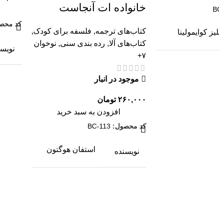
خانواده ات آنجاست
B
کد محص
کتاب‌های ترجمه
,
فلسفه برای کودک
,
لیز کوایمولینا
کتاب‌های آلا
,
رده بندی سنی
,
نوخوان
نویسن
۷+
س رکلیفت
موجود در انبار
تصوی
۲۶۰,۰۰۰
تومان
حمدرسول رستمی
افزودن به سبد خرید
کد محصول:
BC-113
مترج
استفان هوگتون
نویسنده
هدی صداقت
استفان هوگتون
تصویرگر
تصحی
فلسف