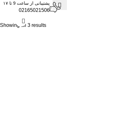
پشتیبانی از ساعت 9 تا ۱۷
02165021506
ورود / ثبت نام
۰
توما
Showing all 3 results