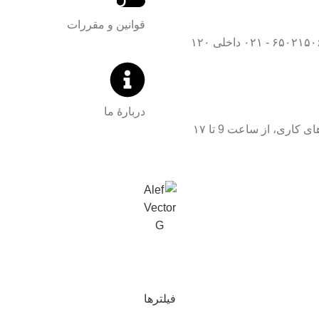
تایپوگرافی
قمان
قوانین و مقررات
مدیر ت
و
زهرا سادات طبسی
آماده
استان حیوانات
صفحه‌آرا
دربارۀ ما
ودکان گمشده
کاری، از ساعت 9 تا ۱۷
سیده آمنه موسوی
موضو
لقمان
مدیر تولید
شتی بزرگ
و
آماده‌سازی
خانواده
قطع
,
 صفحه
داستان حیوانات
فیلترها
موضوع