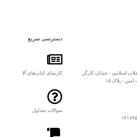
محمدرسول رستمی
تاب‌های آلا (واحد
ودک و نوجوان
مترجم
نتشارات آل‌احمد
لیهم‌السلام)
انتشا
دسترسی سریع
مهدی صداقت
هدی دقیقی
تصحیح
اشانیان
فلسفی
قلاب اسلامی - خیابان کارگر
کارنمای کتاب‌های آلا
تایپو
کتاب‌های آلا (واحد
مین - پلاک ۱۵
کودک و نوجوان
انتشارات آل‌احمد
هرا سادات طبسی
علیهم‌السلام)
انتشارات
سوالات متداول
صفحه‌
مهدی دقیقی
کاشانیان
یده آمنه موسوی